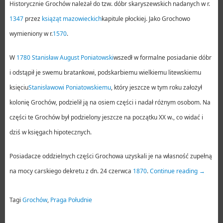
Historycznie Grochów należał do tzw. dóbr skaryszewskich nadanych w r.
1347
przez
książąt mazowieckich
kapitule płockiej. Jako Grochowo
wymieniony w r.
1570
.
W
1780
Stanisław August Poniatowski
wszedł w formalne posiadanie dóbr
i odstąpił je swemu bratankowi, podskarbiemu wielkiemu litewskiemu
księciu
Stanisławowi Poniatowskiemu
, który jeszcze w tym roku założył
kolonię Grochów, podzielił ją na osiem części i nadał różnym osobom. Na
części te Grochów był podzielony jeszcze na początku XX w., co widać i
dziś w księgach hipotecznych.
Posiadacze oddzielnych części Grochowa uzyskali je na własność zupełną
na mocy carskiego dekretu z dn. 24 czerwca
1870
.
Continue reading
→
Tagi
Grochów
,
Praga Południe