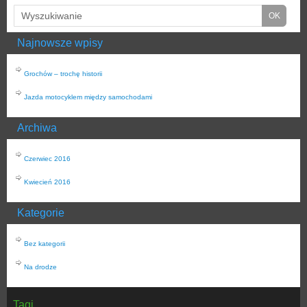
Najnowsze wpisy
Grochów – trochę historii
Jazda motocyklem między samochodami
Archiwa
Czerwiec 2016
Kwiecień 2016
Kategorie
Bez kategorii
Na drodze
Tagi