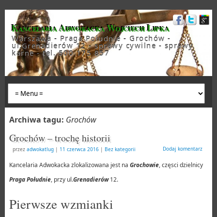
Kancelaria Adwokacka Wojciech Lipka
Warszawa - Praga Południe - Grochów -
ul.Grenadierów 12 - sprawy cywilne - sprawy
karne - tel. 500 175 857
Archiwa tagu:
Grochów
Grochów – trochę historii
Dodaj komentarz
przez
adwokatlug
|
11 czerwca 2016
|
Bez kategorii
Kancelaria Adwokacka zlokalizowana jest na
Grochowie
, częsci dzielnicy
Praga Południe
, przy ul.
Grenadierów
12.
Pierwsze wzmianki